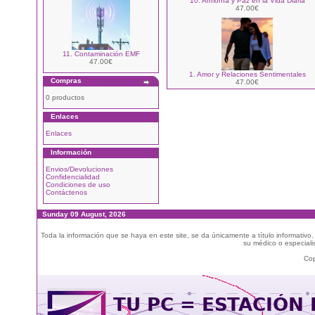
10. Armonía y Paz en la Vida Diaria
47.00€
11. Contaminación EMF
47.00€
1. Amor y Relaciones Sentimentales
Compras
47.00€
0 productos
Enlaces
Enlaces
Información
Envios/Devoluciones
Confidencialidad
Condiciones de uso
Contáctenos
Sunday 09 August, 2026
Toda la información que se haya en este site, se da únicamente a título informativo
su médico o especialis
Cop