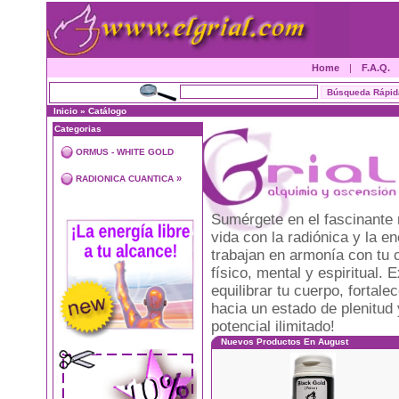
Home
|
F.A.Q.
Inicio
»
Catálogo
Categorias
ORMUS - WHITE GOLD
»
RADIONICA CUANTICA
Sumérgete en el fascinante 
vida con la radiónica y la 
trabajan en armonía con tu 
físico, mental y espiritual
equilibrar tu cuerpo, fortal
hacia un estado de plenitud 
potencial ilimitado!
Nuevos Productos En August