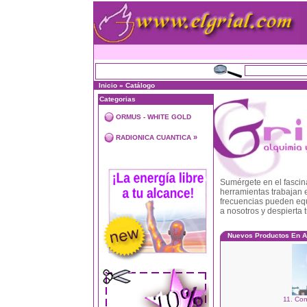
Inicio
»
Catálogo
Categorias
ORMUS - WHITE GOLD
»
RADIONICA CUANTICA
Sumérgete en el fascina
herramientas trabajan e
frecuencias pueden equi
a nosotros y despierta t
Nuevos Productos En A
11. Co