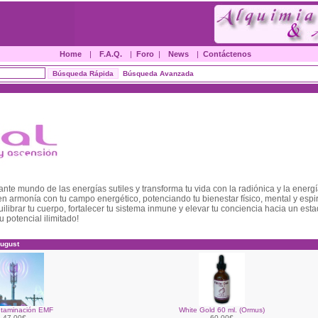
Home
|
F.A.Q.
|
Foro
|
News
|
Contáctenos
Búsqueda Avanzada
nte mundo de las energías sutiles y transforma tu vida con la radiónica y la energ
n armonía con tu campo energético, potenciando tu bienestar físico, mental y espi
librar tu cuerpo, fortalecer tu sistema inmune y elevar tu conciencia hacia un est
u potencial ilimitado!
ugust
ntaminación EMF
White Gold 60 ml. (Ormus)
47.00€
60.00€