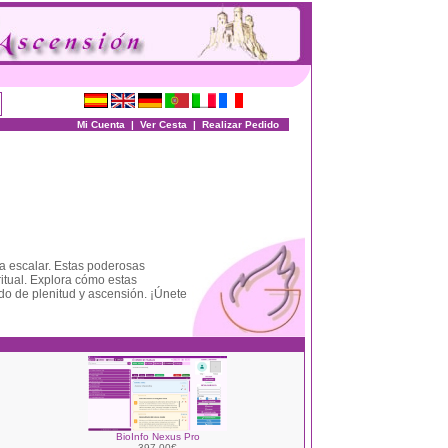
Mi Cuenta
|
Ver Cesta
|
Realizar Pedido
ía escalar. Estas poderosas
ritual. Explora cómo estas
ado de plenitud y ascensión. ¡Únete
BioInfo Nexus Pro
397.00€