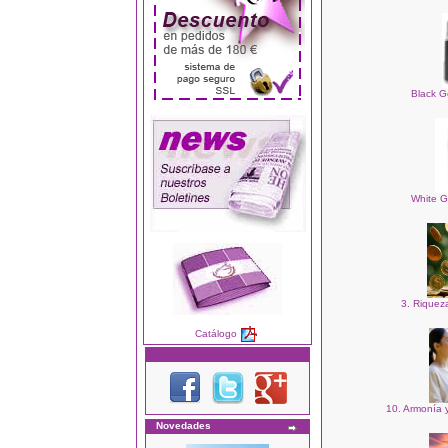
Black Go
White Go
3. Riqueza
Catálogo
10. Armonía y
Novedades