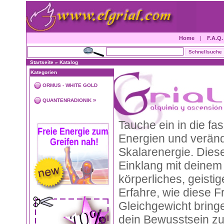
Home
|
F.A.Q.
Startseite
»
Katalog
Kategorien
ORMUS - WHITE GOLD
»
QUANTENRADIONIK
Tauche ein in die fas
Energien und veränd
Skalarenergie. Dies
Einklang mit deinem 
körperliches, geisti
Erfahre, wie diese 
Gleichgewicht bring
dein Bewusstsein zu