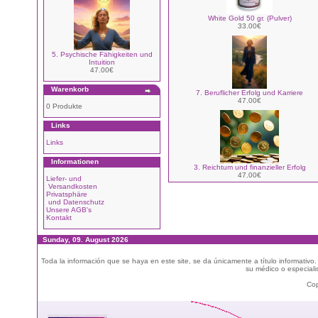
White Gold 50 gr. (Pulver)
33.00€
5. Psychische Fähigkeiten und
Intuition
47.00€
Warenkorb
7. Beruflicher Erfolg und Karriere
47.00€
0 Produkte
Links
Links
Informationen
3. Reichtum und finanzieller Erfolg
47.00€
Liefer- und
Versandkosten
Privatsphäre
und Datenschutz
Unsere AGB's
Kontakt
Sunday, 09. August 2026
Toda la información que se haya en este site, se da únicamente a título informativo
su médico o especialis
Cop