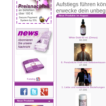
Aufstiegs führen kö
erwecke dein unbegr
Neue Produkte im August
White Gold 60 ml. (Ormus)
60.00€
8. Persönliche Kraft und Selbstvertrauen
47.00€
Katalog
1. Liebe und romantische Beziehungen
47.00€
Neue Produkte