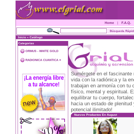
Home
|
F.A.Q.
Inicio
»
Catálogo
Categorias
ORMUS - WHITE GOLD
»
RADIONICA CUANTICA
Sumérgete en el fascinante 
vida con la radiónica y la 
trabajan en armonía con tu 
físico, mental y espiritual
equilibrar tu cuerpo, fortal
hacia un estado de plenitud 
potencial ilimitado!
Nuevos Productos En August