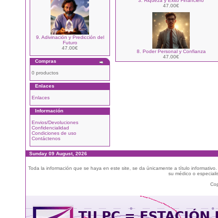
3. Riqueza y Éxito Financiero
47.00€
9. Adivinación y Predicción del
Futuro
47.00€
8. Poder Personal y Confianza
47.00€
Compras
0 productos
Enlaces
Enlaces
Información
Envios/Devoluciones
Confidencialidad
Condiciones de uso
Contáctenos
Sunday 09 August, 2026
Toda la información que se haya en este site, se da únicamente a título informativo
su médico o especialis
Cop