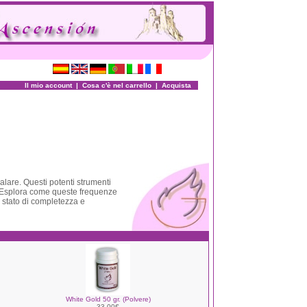
Il mio account
|
Cosa c'è nel carrello
|
Acquista
alare. Questi potenti strumenti
e. Esplora come queste frequenze
o stato di completezza e
White Gold 50 gr. (Polvere)
33.00€