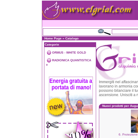
Home Page
»
Catalogo
Categorie
ORMUS - WHITE GOLD
RADIONICA QUANTISTICA
»
Immergiti nel affascinan
lavorano in armonia con
possono bilanciare il t
ascensione. Unisciti a no
Nuovi prodotti per Augu
6. Protezione