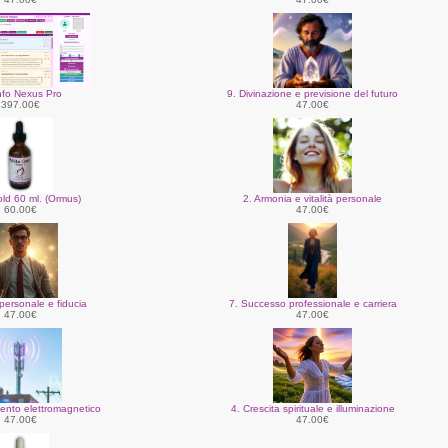
nfo Nexus Pro
9. Divinazione e previsione del futuro
397.00€
47.00€
ld 60 ml. (Ormus)
2. Armonia e vitalità personale
60.00€
47.00€
personale e fiducia
7. Successo professionale e carriera
47.00€
47.00€
ento elettromagnetico
4. Crescita spirituale e illuminazione
47.00€
47.00€