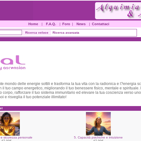
Home
|
F.A.Q.
|
Foro
|
News
|
Contattaci
Ricerca avanzata
te mondo delle energie sottili e trasforma la tua vita con la radionica e l?energia sc
 il tuo campo energetico, migliorando il tuo benessere fisico, mentale e spiritual
uo corpo, rafforzare il tuo sistema immunitario ed elevare la tua coscienza verso un
i e risveglia il tuo potenziale illimitato!
st
 e sicurezza personale
5. Capacità psichiche e intuizione
47.00€
47.00€