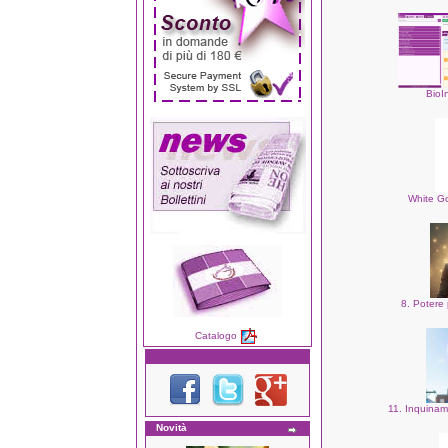
BioI
White Go
8. Potere 
Catalogo
11. Inquinam
Novità