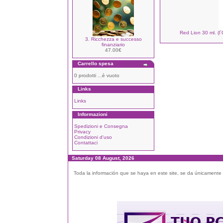
Red Lion 30 ml. (l´
3. Ricchezza e successo
finanziario
47.00€
Carrello spesa
0 prodotti ...è vuoto
Links
Links
Informazioni
Spedizioni e Consegna
Privacy
Condizioni d'uso
Contattaci
Saturday 08 August, 2026
Toda la información que se haya en este site, se da únicamente a