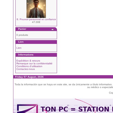
8. Pouvoir personnel et confiance
47.00€
Panier
0 produits
Lien
Lien
Informations
Expédition & retours
Remarque sur la confidentialité
Conditions d'utilisation
Contactez-nous
Friday 07 August, 2026
Toda la información que se haya en este site, se da únicamente a título informativo
su médico o especialis
Cop