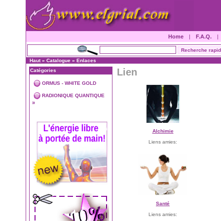
Home
|
F.A.Q.
Haut
»
Catalogue
»
Enlaces
Lien
Catégories
ORMUS - WHITE GOLD
RADIONIQUE QUANTIQUE
»
Alchimie
Liens amies:
Santé
Liens amies: