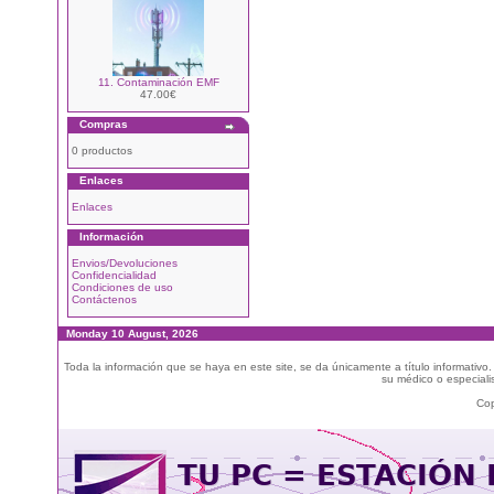
11. Contaminación EMF
47.00€
Compras
0 productos
Enlaces
Enlaces
Información
Envios/Devoluciones
Confidencialidad
Condiciones de uso
Contáctenos
Monday 10 August, 2026
Toda la información que se haya en este site, se da únicamente a título informativo
su médico o especialis
Cop