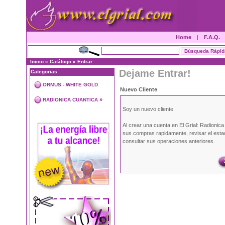
Home
|
F.A.Q.
Inicio
»
Catálogo
»
Entrar
Dejame Entrar!
Categorias
ORMUS - WHITE GOLD
Nuevo Cliente
»
RADIONICA CUANTICA
Soy un nuevo cliente.
Al crear una cuenta en El Grial: Radionic
sus compras rapidamente, revisar el esta
consultar sus operaciones anteriores.