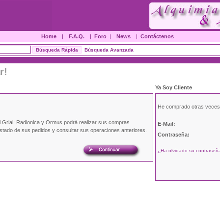
Home
|
F.A.Q.
|
Foro
|
News
|
Contáctenos
Búsqueda Avanzada
r!
Ya Soy Cliente
He comprado otras veces
l Grial: Radionica y Ormus podrá realizar sus compras
E-Mail:
estado de sus pedidos y consultar sus operaciones anteriores.
Contraseña:
¿Ha olvidado su contraseña