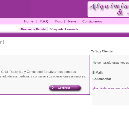
Home
|
F.A.Q.
|
Foro
|
News
|
Contáctenos
Búsqueda Avanzada
r!
Ya Soy Cliente
He comprado otras veces
l Grial: Radionica y Ormus podrá realizar sus compras
E-Mail:
estado de sus pedidos y consultar sus operaciones anteriores.
Contraseña:
¿Ha olvidado su contraseña