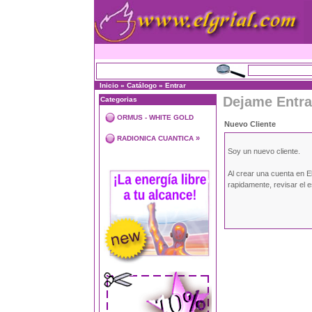
Inicio
»
Catálogo
»
Entrar
Dejame Entra
Categorias
ORMUS - WHITE GOLD
Nuevo Cliente
»
RADIONICA CUANTICA
Soy un nuevo cliente.
Al crear una cuenta en E
rapidamente, revisar el 