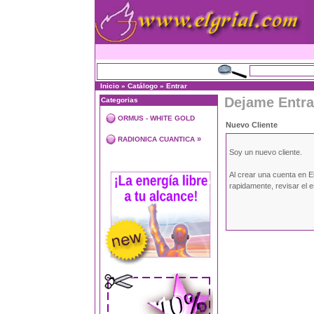
Inicio
»
Catálogo
»
Entrar
Dejame Entra
Categorias
ORMUS - WHITE GOLD
Nuevo Cliente
»
RADIONICA CUANTICA
Soy un nuevo cliente.
Al crear una cuenta en E
rapidamente, revisar el 