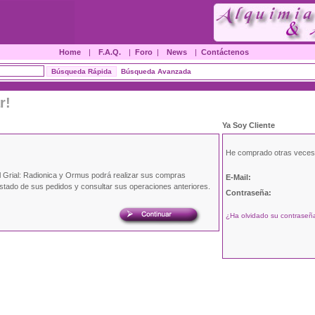
Home
|
F.A.Q.
|
Foro
|
News
|
Contáctenos
Búsqueda Avanzada
r!
Ya Soy Cliente
He comprado otras veces
l Grial: Radionica y Ormus podrá realizar sus compras
E-Mail:
estado de sus pedidos y consultar sus operaciones anteriores.
Contraseña:
¿Ha olvidado su contraseña