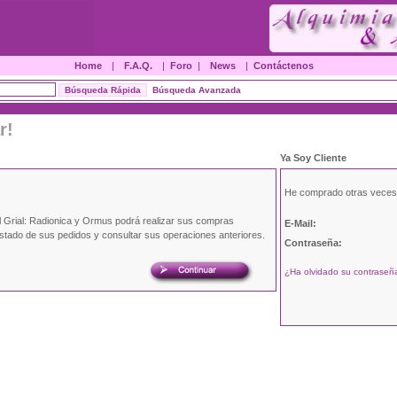
Home
|
F.A.Q.
|
Foro
|
News
|
Contáctenos
Búsqueda Avanzada
r!
Ya Soy Cliente
He comprado otras veces
l Grial: Radionica y Ormus podrá realizar sus compras
E-Mail:
estado de sus pedidos y consultar sus operaciones anteriores.
Contraseña:
¿Ha olvidado su contraseña