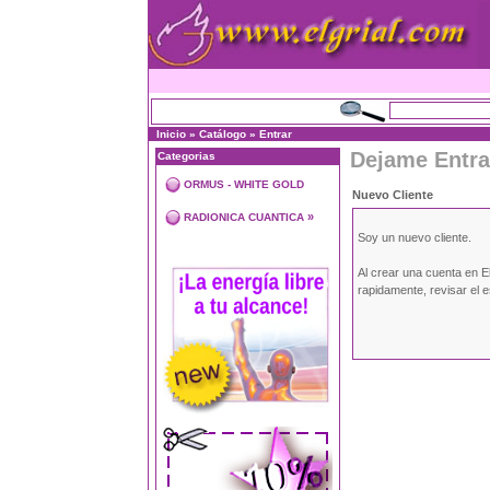
Inicio
»
Catálogo
»
Entrar
Dejame Entra
Categorias
ORMUS - WHITE GOLD
Nuevo Cliente
»
RADIONICA CUANTICA
Soy un nuevo cliente.
Al crear una cuenta en E
rapidamente, revisar el 