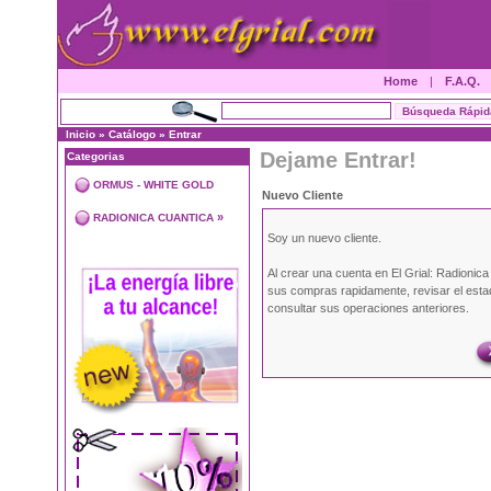
Home
|
F.A.Q.
Inicio
»
Catálogo
»
Entrar
Dejame Entrar!
Categorias
ORMUS - WHITE GOLD
Nuevo Cliente
»
RADIONICA CUANTICA
Soy un nuevo cliente.
Al crear una cuenta en El Grial: Radionic
sus compras rapidamente, revisar el esta
consultar sus operaciones anteriores.