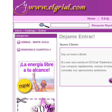
Home
|
F.A.Q.
Inicio
»
Catálogo
»
Entrar
Dejame Entrar!
Categorias
ORMUS - WHITE GOLD
Nuevo Cliente
»
RADIONICA CUANTICA
Soy un nuevo cliente.
Al crear una cuenta en El Grial: Radionic
sus compras rapidamente, revisar el esta
consultar sus operaciones anteriores.