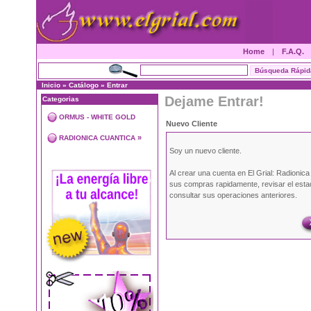
Home
|
F.A.Q.
Inicio
»
Catálogo
»
Entrar
Dejame Entrar!
Categorias
ORMUS - WHITE GOLD
Nuevo Cliente
»
RADIONICA CUANTICA
Soy un nuevo cliente.
Al crear una cuenta en El Grial: Radionic
sus compras rapidamente, revisar el esta
consultar sus operaciones anteriores.