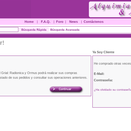
Home
|
F.A.Q.
|
Foro
|
News
|
Contáctenos
Búsqueda Avanzada
r!
Ya Soy Cliente
He comprado otras veces
l Grial: Radionica y Ormus podrá realizar sus compras
E-Mail:
estado de sus pedidos y consultar sus operaciones anteriores.
Contraseña:
¿Ha olvidado su contraseña