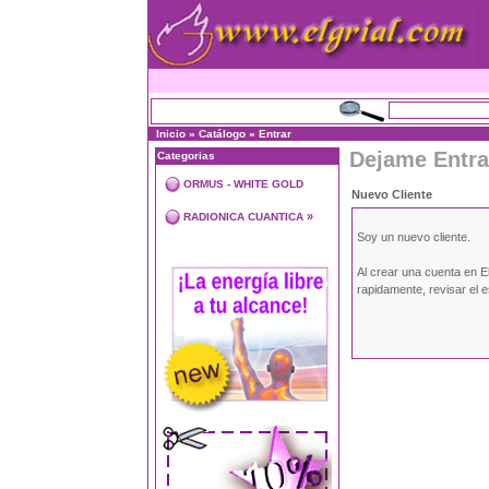
Inicio
»
Catálogo
»
Entrar
Dejame Entra
Categorias
ORMUS - WHITE GOLD
Nuevo Cliente
»
RADIONICA CUANTICA
Soy un nuevo cliente.
Al crear una cuenta en E
rapidamente, revisar el 