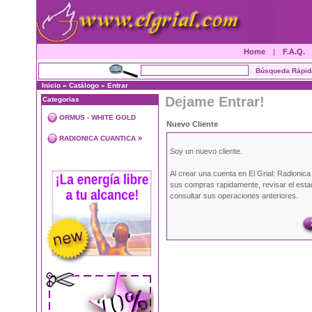
Home
|
F.A.Q.
Inicio
»
Catálogo
»
Entrar
Dejame Entrar!
Categorias
ORMUS - WHITE GOLD
Nuevo Cliente
»
RADIONICA CUANTICA
Soy un nuevo cliente.
Al crear una cuenta en El Grial: Radionic
sus compras rapidamente, revisar el esta
consultar sus operaciones anteriores.