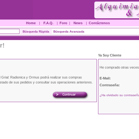
Home
|
F.A.Q.
|
Foro
|
News
|
Contáctenos
Búsqueda Avanzada
r!
Ya Soy Cliente
He comprado otras veces
l Grial: Radionica y Ormus podrá realizar sus compras
E-Mail:
estado de sus pedidos y consultar sus operaciones anteriores.
Contraseña:
¿Ha olvidado su contraseña