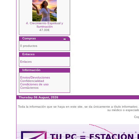
4. Crecimiento Espiritual y
Iluminación
47.00€
Compras
0 productos
Enlaces
Enlaces
Información
Envios/Devoluciones
Confidencialidad
Condiciones de uso
Contáctenos
Thursday 06 August, 2026
Toda la información que se haya en este site, se da únicamente a título informativo
su médico o especialis
Cop