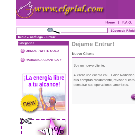
Home
|
F.A.Q.
Inicio
»
Catálogo
»
Entrar
Dejame Entrar!
Categorias
ORMUS - WHITE GOLD
Nuevo Cliente
»
RADIONICA CUANTICA
Soy un nuevo cliente.
Al crear una cuenta en El Grial: Radionic
sus compras rapidamente, revisar el esta
consultar sus operaciones anteriores.