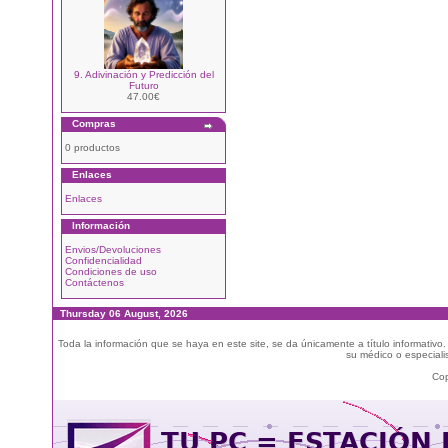
9. Adivinación y Predicción del
Futuro
47.00€
Compras
0 productos
Enlaces
Enlaces
Información
Envios/Devoluciones
Confidencialidad
Condiciones de uso
Contáctenos
Thursday 06 August, 2026
Toda la información que se haya en este site, se da únicamente a título informativo
su médico o especialis
Cop