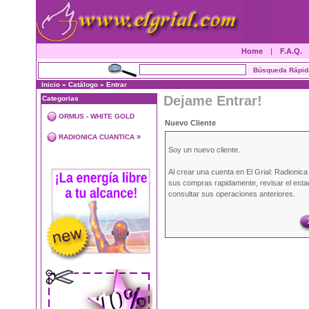
Home
|
F.A.Q.
Inicio
»
Catálogo
»
Entrar
Dejame Entrar!
Categorias
ORMUS - WHITE GOLD
Nuevo Cliente
»
RADIONICA CUANTICA
Soy un nuevo cliente.
Al crear una cuenta en El Grial: Radionic
sus compras rapidamente, revisar el esta
consultar sus operaciones anteriores.