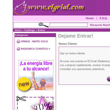
Home
|
F.A.Q.
Inicio
»
Catálogo
»
Entrar
Dejame Entrar!
Categorias
ORMUS - WHITE GOLD
Nuevo Cliente
»
RADIONICA CUANTICA
Soy un nuevo cliente.
Al crear una cuenta en El Grial: Radionic
sus compras rapidamente, revisar el esta
consultar sus operaciones anteriores.