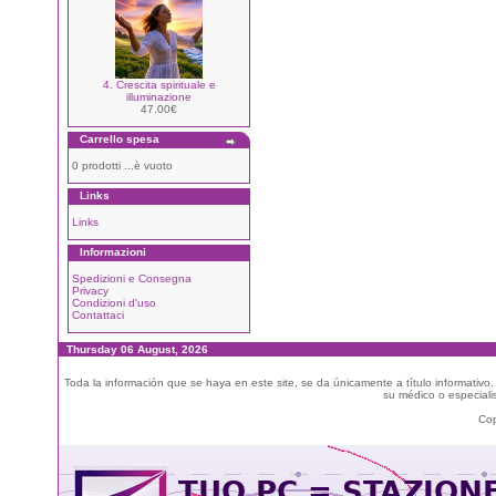
4. Crescita spirituale e
illuminazione
47.00€
Carrello spesa
0 prodotti ...è vuoto
Links
Links
Informazioni
Spedizioni e Consegna
Privacy
Condizioni d'uso
Contattaci
Thursday 06 August, 2026
Toda la información que se haya en este site, se da únicamente a título informativo
su médico o especialis
Cop