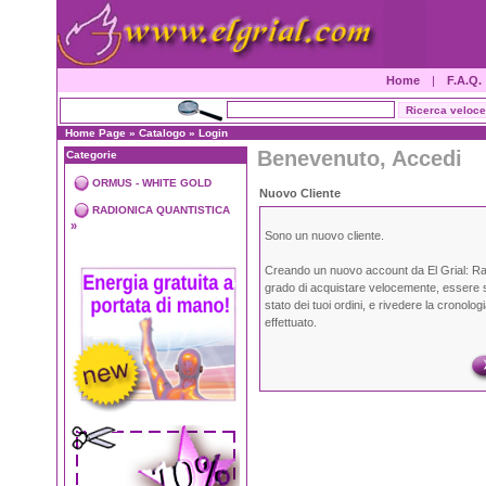
Home
|
F.A.Q.
Home Page
»
Catalogo
»
Login
Benevenuto, Accedi
Categorie
ORMUS - WHITE GOLD
Nuovo Cliente
RADIONICA QUANTISTICA
»
Sono un nuovo cliente.
Creando un nuovo account da El Grial: Ra
grado di acquistare velocemente, essere 
stato dei tuoi ordini, e rivedere la cronologi
effettuato.