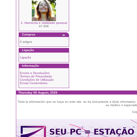
2. Harmonia e vitalidade pessoal
47.00€
Compras
0 artigos
Ligação
Ligação
Informação
Envios e Devoluções
Termos de Privacidade
Condições de Utilização
Enviar Comentários
Thursday 06 August, 2026
Toda la información que se haya en este site, se da únicamente a título informativo
su médico o especialis
Cop