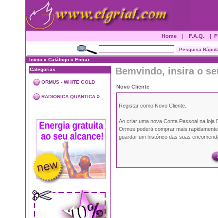
Home
|
F.A.Q.
|
F
Inicio
»
Catálogo
»
Entrar
Bemvindo, insira o se
Categorias
ORMUS - WHITE GOLD
Novo Cliente
»
RADIONICA QUANTICA
Registar como Novo Cliente.
Ao criar uma nova Conta Pessoal na loja E
Ormus poderá comprar mais rapidament
guardar um histórico das suas encomenda