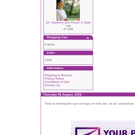
10. Harmony and Peace in Daily
Life
47.00€
Shopping Cart
0 items
Links
Links
Information
Shipping & Returns
Privacy Notice
Conditions of Use
Contact Us
Thursday 06 August, 2026
Toda la información que se haya en este site, se da únicamente a