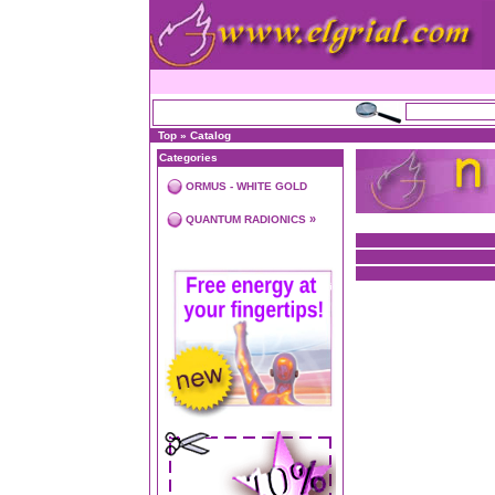
Top
»
Catalog
Categories
ORMUS - WHITE GOLD
»
QUANTUM RADIONICS