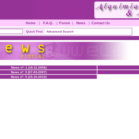
Home
|
F.A.Q.
|
Forum
|
News
|
Contact Us
Advanced Search
News nº: 1 (16-11-2006)
News nº: 3 (07-03-2007)
News nº: 5 (15-10-2010)