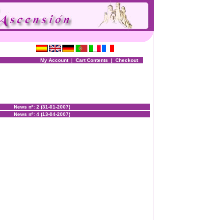
My Account
|
Cart Contents
|
Checkout
News nº: 2 (31-01-2007)
News nº: 4 (13-04-2007)