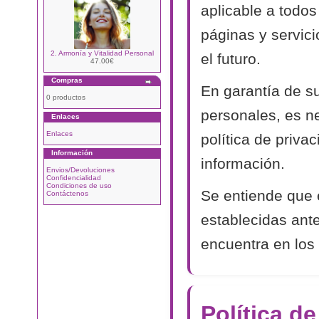
aplicable a todos
páginas y servic
2. Armonía y Vitalidad Personal
el futuro.
47.00€
Compras
En garantía de s
0 productos
personales, es n
Enlaces
Enlaces
política de priva
Información
información.
Envios/Devoluciones
Confidencialidad
Condiciones de uso
Se entiende que 
Contáctenos
establecidas ant
encuentra en los 
Política d