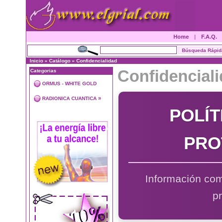
Home
|
F.A.Q.
Inicio
»
Catálogo
»
Confidencialidad
Confidencial
Categorias
ORMUS - WHITE GOLD
»
RADIONICA CUANTICA
POLÍT
PRO
Información com
p