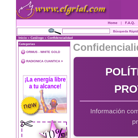
Home
|
F.A.Q.
Inicio
»
Catálogo
»
Confidencialidad
Confidencial
Categorias
ORMUS - WHITE GOLD
»
RADIONICA CUANTICA
POLÍT
PRO
Información com
p