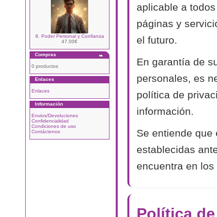
aplicable a todos
páginas y servic
8. Poder Personal y Confianza
el futuro.
47.00€
Compras
En garantía de s
0 productos
personales, es n
Enlaces
Enlaces
política de priva
Información
información.
Envios/Devoluciones
Confidencialidad
Condiciones de uso
Se entiende que 
Contáctenos
establecidas ant
encuentra en los 
Política d