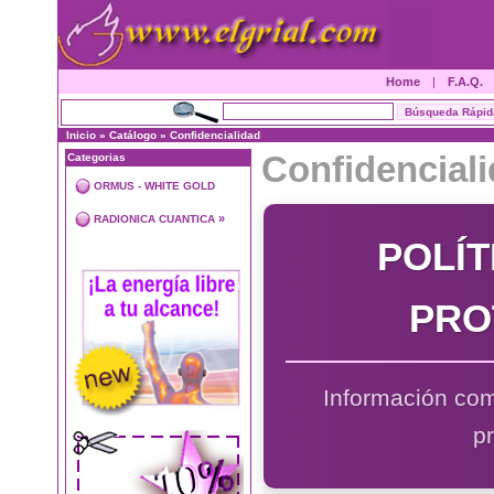
Home
|
F.A.Q.
Inicio
»
Catálogo
»
Confidencialidad
Confidencial
Categorias
ORMUS - WHITE GOLD
»
RADIONICA CUANTICA
POLÍT
PRO
Información com
p