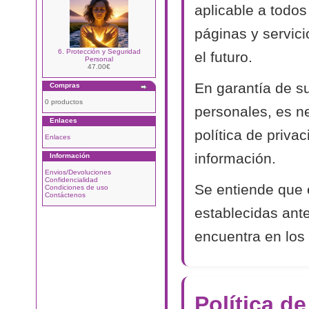
aplicable a todos
páginas y servic
6. Protección y Seguridad
el futuro.
Personal
47.00€
En garantía de s
Compras
0 productos
personales, es n
Enlaces
política de priva
Enlaces
información.
Información
Envios/Devoluciones
Confidencialidad
Se entiende que 
Condiciones de uso
Contáctenos
establecidas ant
encuentra en los 
Política d