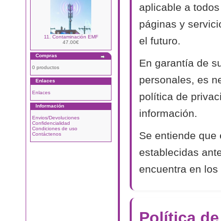
aplicable a todos
páginas y servic
11. Contaminación EMF
el futuro.
47.00€
Compras
En garantía de s
0 productos
personales, es n
Enlaces
Enlaces
política de priva
Información
información.
Envios/Devoluciones
Confidencialidad
Condiciones de uso
Se entiende que 
Contáctenos
establecidas ant
encuentra en los 
Política d