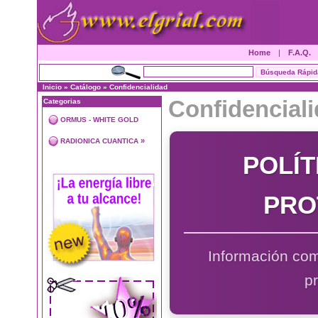
Home
|
F.A.Q.
Inicio
»
Catálogo
»
Confidencialidad
Confidencial
Categorias
ORMUS - WHITE GOLD
»
RADIONICA CUANTICA
POLÍT
PRO
Información com
p