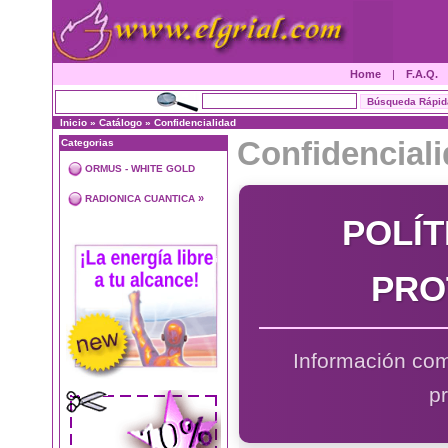
Home
|
F.A.Q.
Inicio
»
Catálogo
»
Confidencialidad
Confidencial
Categorias
ORMUS - WHITE GOLD
»
RADIONICA CUANTICA
POLÍT
PRO
Información com
p