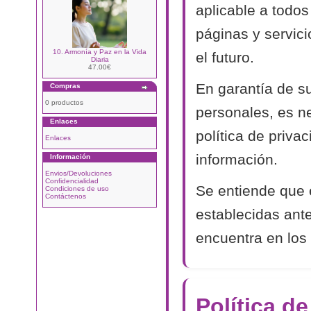
aplicable a todos
páginas y servic
10. Armonía y Paz en la Vida
el futuro.
Diaria
47.00€
En garantía de s
Compras
0 productos
personales, es n
Enlaces
política de priva
Enlaces
información.
Información
Envios/Devoluciones
Confidencialidad
Se entiende que 
Condiciones de uso
Contáctenos
establecidas ant
encuentra en los 
Política d