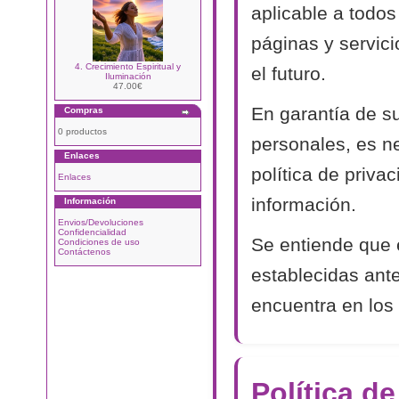
aplicable a todos
páginas y servic
4. Crecimiento Espiritual y
el futuro.
Iluminación
47.00€
En garantía de s
Compras
0 productos
personales, es n
Enlaces
política de priva
Enlaces
información.
Información
Envios/Devoluciones
Confidencialidad
Se entiende que 
Condiciones de uso
Contáctenos
establecidas ant
encuentra en los 
Política d