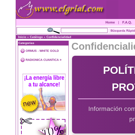
Home
|
F.A.Q.
Inicio
»
Catálogo
»
Confidencialidad
Confidencial
Categorias
ORMUS - WHITE GOLD
»
RADIONICA CUANTICA
POLÍT
PRO
Información com
p