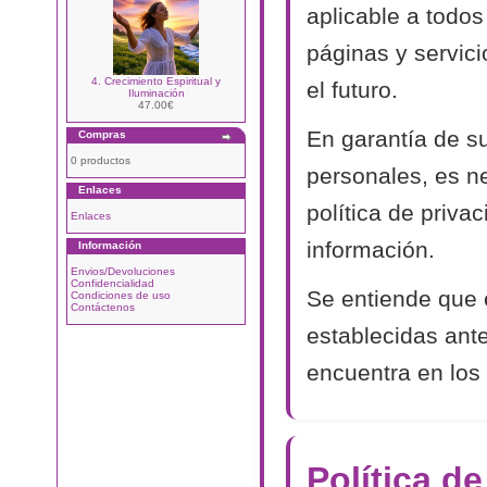
aplicable a todos
páginas y servic
4. Crecimiento Espiritual y
el futuro.
Iluminación
47.00€
En garantía de s
Compras
0 productos
personales, es n
Enlaces
política de priva
Enlaces
información.
Información
Envios/Devoluciones
Confidencialidad
Se entiende que 
Condiciones de uso
Contáctenos
establecidas ant
encuentra en los 
Política d