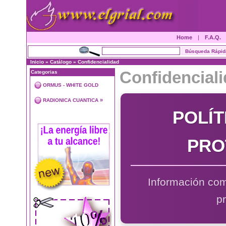
Home
|
F.A.Q.
Inicio
»
Catálogo
»
Confidencialidad
Confidencial
Categorias
ORMUS - WHITE GOLD
»
RADIONICA CUANTICA
POLÍT
PRO
Información com
p