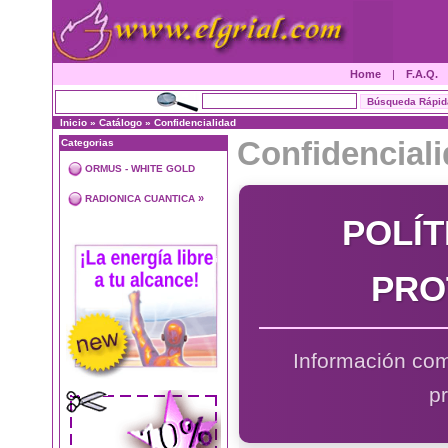
Home
|
F.A.Q.
Inicio
»
Catálogo
»
Confidencialidad
Confidencial
Categorias
ORMUS - WHITE GOLD
»
RADIONICA CUANTICA
POLÍT
PRO
Información com
p