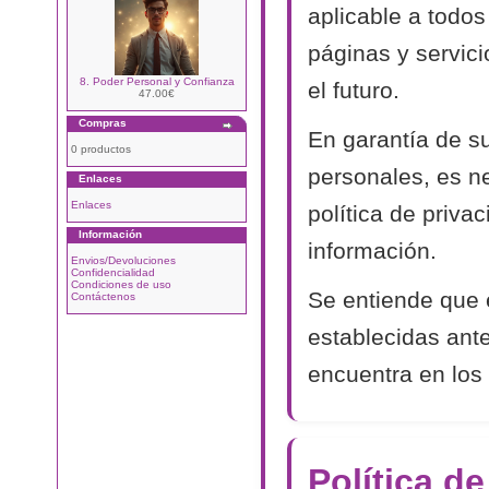
aplicable a todos
páginas y servic
8. Poder Personal y Confianza
el futuro.
47.00€
Compras
En garantía de s
0 productos
personales, es n
Enlaces
Enlaces
política de priva
Información
información.
Envios/Devoluciones
Confidencialidad
Condiciones de uso
Se entiende que 
Contáctenos
establecidas ant
encuentra en los 
Política d