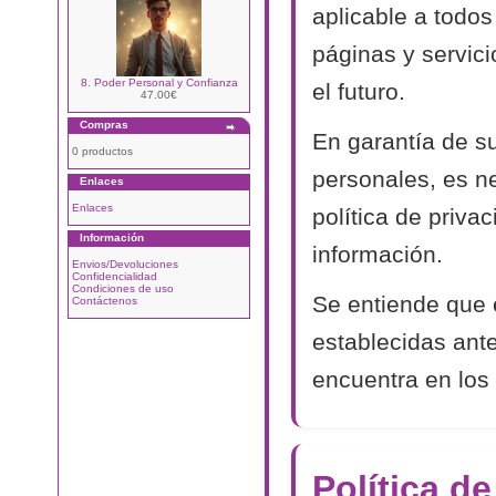
aplicable a todos
páginas y servic
8. Poder Personal y Confianza
el futuro.
47.00€
Compras
En garantía de s
0 productos
personales, es n
Enlaces
Enlaces
política de priva
Información
información.
Envios/Devoluciones
Confidencialidad
Condiciones de uso
Se entiende que 
Contáctenos
establecidas ant
encuentra en los 
Política d