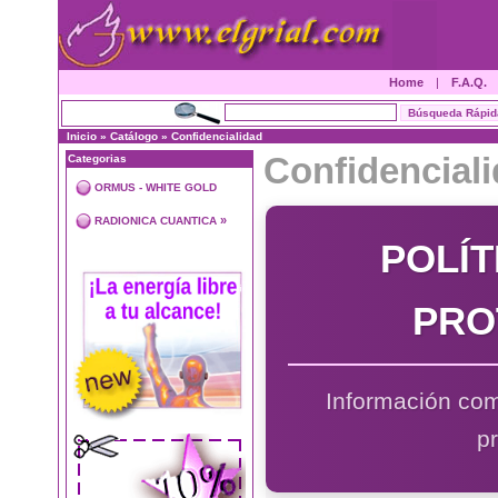
Home
|
F.A.Q.
Inicio
»
Catálogo
»
Confidencialidad
Confidencial
Categorias
ORMUS - WHITE GOLD
»
RADIONICA CUANTICA
POLÍT
PRO
Información com
p