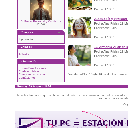
Fabricante: Grial
Precio: 47.00€
2. Armonía y Vitalidad
8. Poder Personal y Confianza
Fecha Alta: Friday 29 M
47.00€
Fabricante: Grial
Compras
Precio: 47.00€
0 productos
Enlaces
10. Armonía y Paz en la
Fecha Alta: Friday 29 M
Enlaces
Fabricante: Grial
Información
Precio: 47.00€
Envios/Devoluciones
Confidencialidad
Viendo del
1
al
10
(de
16
productos nuevos)
Condiciones de uso
Contáctenos
Sunday 09 August, 2026
Toda la información que se haya en este site, se da únicamente a título informativo
su médico o especialis
Cop