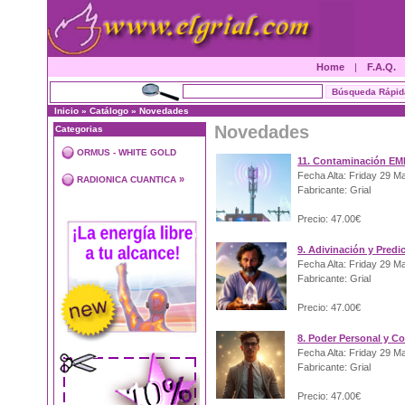
Home
|
F.A.Q.
Inicio
»
Catálogo
»
Novedades
Novedades
Categorias
ORMUS - WHITE GOLD
11. Contaminación EM
Fecha Alta: Friday 29 M
»
RADIONICA CUANTICA
Fabricante: Grial
Precio: 47.00€
9. Adivinación y Predi
Fecha Alta: Friday 29 M
Fabricante: Grial
Precio: 47.00€
8. Poder Personal y C
Fecha Alta: Friday 29 M
Fabricante: Grial
Precio: 47.00€