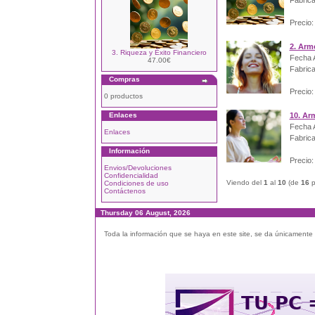
Fabrica
Precio:
2. Arm
3. Riqueza y Éxito Financiero
Fecha A
47.00€
Fabrica
Compras
Precio:
0 productos
Enlaces
10. Arm
Fecha A
Enlaces
Fabrica
Información
Precio:
Envios/Devoluciones
Confidencialidad
Viendo del
1
al
10
(de
16
p
Condiciones de uso
Contáctenos
Thursday 06 August, 2026
Toda la información que se haya en este site, se da únicamente a