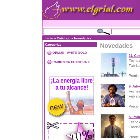
Inicio
»
Catálogo
»
Novedades
Novedades
Categorias
ORMUS - WHITE GOLD
11. Co
Fecha A
»
RADIONICA CUANTICA
Fabrica
Precio:
9. Adi
Fecha A
Fabrica
Precio:
8. Pod
Fecha A
Fabrica
Precio: