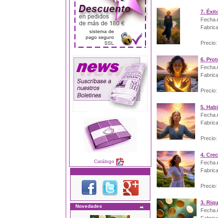
7. Éxit
Fecha A
Fabrica
Precio:
6. Pro
Fecha A
Fabrica
Precio:
5. Habi
Fecha A
Fabrica
Precio:
4. Crec
Catálogo
Fecha A
Fabrica
Precio:
3. Riq
Novedades
Fecha A