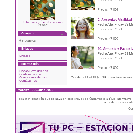
Fabricante: Grial
Precio: 47.00€
2. Armonía y Vitalidad
3. Riqueza y Éxito Financiero
Fecha Alta: Friday 29 M
47.00€
Fabricante: Grial
Compras
Precio: 47.00€
0 productos
Enlaces
10. Armonía y Paz en la
Fecha Alta: Friday 29 M
Enlaces
Fabricante: Grial
Información
Precio: 47.00€
Envios/Devoluciones
Confidencialidad
Viendo del
1
al
10
(de
16
productos nuevos)
Condiciones de uso
Contáctenos
Monday 10 August, 2026
Toda la información que se haya en este site, se da únicamente a título informativo
su médico o especialis
Cop