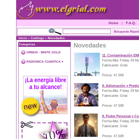
Home
|
F.A.Q.
Inicio
»
Catálogo
»
Novedades
Novedades
Categorias
ORMUS - WHITE GOLD
11. Contaminación EM
Fecha Alta: Friday 29 M
»
RADIONICA CUANTICA
Fabricante: Grial
Precio: 47.00€
9. Adivinación y Predi
Fecha Alta: Friday 29 M
Fabricante: Grial
Precio: 47.00€
8. Poder Personal y C
Fecha Alta: Friday 29 M
Fabricante: Grial
Precio: 47.00€