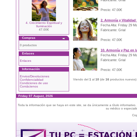
Fabricante: Grial
Precio: 47.00€
2. Armonía y Vitalidad
4. Crecimiento Espiritual y
Fecha Alta: Friday 29 M
Iluminación
47.00€
Fabricante: Grial
Compras
Precio: 47.00€
0 productos
10. Armonía y Paz en la
Enlaces
Fecha Alta: Friday 29 M
Fabricante: Grial
Enlaces
Información
Precio: 47.00€
Envios/Devoluciones
Viendo del
1
al
10
(de
16
productos nuevos)
Confidencialidad
Condiciones de uso
Contáctenos
Friday 07 August, 2026
Toda la información que se haya en este site, se da únicamente a título informativo
su médico o especialis
Cop