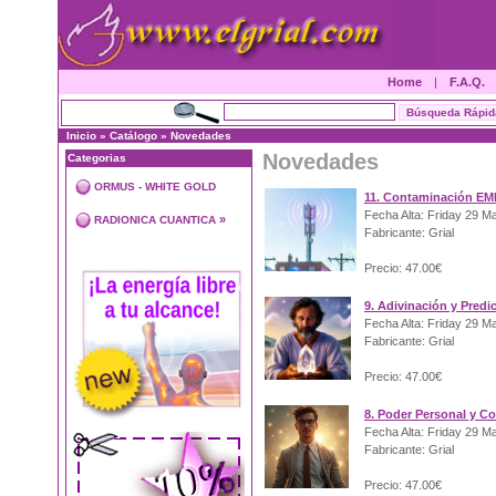
Home
|
F.A.Q.
Inicio
»
Catálogo
»
Novedades
Novedades
Categorias
ORMUS - WHITE GOLD
11. Contaminación EM
Fecha Alta: Friday 29 M
»
RADIONICA CUANTICA
Fabricante: Grial
Precio: 47.00€
9. Adivinación y Predi
Fecha Alta: Friday 29 M
Fabricante: Grial
Precio: 47.00€
8. Poder Personal y C
Fecha Alta: Friday 29 M
Fabricante: Grial
Precio: 47.00€