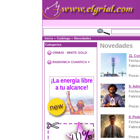
Inicio
»
Catálogo
»
Novedades
Novedades
Categorias
ORMUS - WHITE GOLD
11. Co
Fecha A
»
RADIONICA CUANTICA
Fabrica
Precio:
9. Adi
Fecha A
Fabrica
Precio:
8. Pod
Fecha A
Fabrica
Precio: