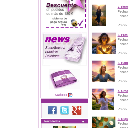
7. Éxit
Fecha A
Fabrica
Precio:
6. Pro
Fecha A
Fabrica
Precio:
5. Habi
Fecha A
Fabrica
Precio:
4. Crec
Catálogo
Fecha A
Fabrica
Precio:
3. Riq
Novedades
Fecha A