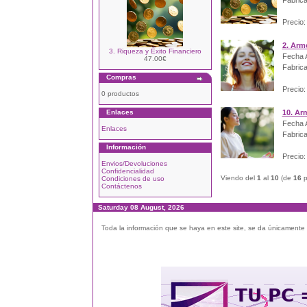
Fabrica
Precio:
2. Arm
3. Riqueza y Éxito Financiero
Fecha A
47.00€
Fabrica
Compras
Precio:
0 productos
Enlaces
10. Arm
Fecha A
Enlaces
Fabrica
Información
Precio:
Envios/Devoluciones
Confidencialidad
Viendo del
1
al
10
(de
16
p
Condiciones de uso
Contáctenos
Saturday 08 August, 2026
Toda la información que se haya en este site, se da únicamente a