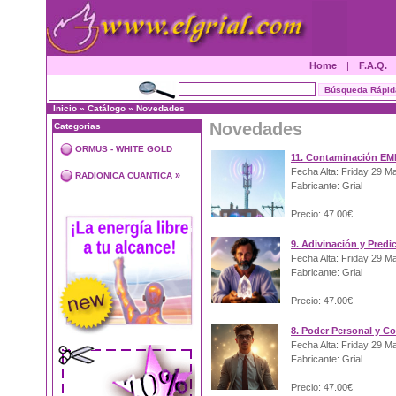
Home
|
F.A.Q.
Inicio
»
Catálogo
»
Novedades
Novedades
Categorias
ORMUS - WHITE GOLD
11. Contaminación EM
Fecha Alta: Friday 29 M
»
RADIONICA CUANTICA
Fabricante: Grial
Precio: 47.00€
9. Adivinación y Predi
Fecha Alta: Friday 29 M
Fabricante: Grial
Precio: 47.00€
8. Poder Personal y C
Fecha Alta: Friday 29 M
Fabricante: Grial
Precio: 47.00€