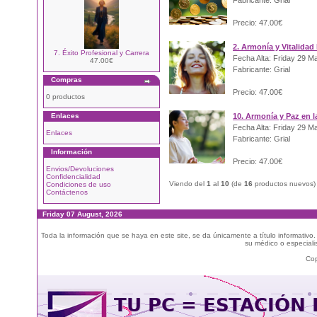
Fabricante: Grial
Precio: 47.00€
2. Armonía y Vitalidad
7. Éxito Profesional y Carrera
Fecha Alta: Friday 29 M
47.00€
Fabricante: Grial
Compras
Precio: 47.00€
0 productos
Enlaces
10. Armonía y Paz en la
Fecha Alta: Friday 29 M
Enlaces
Fabricante: Grial
Información
Precio: 47.00€
Envios/Devoluciones
Confidencialidad
Viendo del
1
al
10
(de
16
productos nuevos)
Condiciones de uso
Contáctenos
Friday 07 August, 2026
Toda la información que se haya en este site, se da únicamente a título informativo
su médico o especialis
Cop