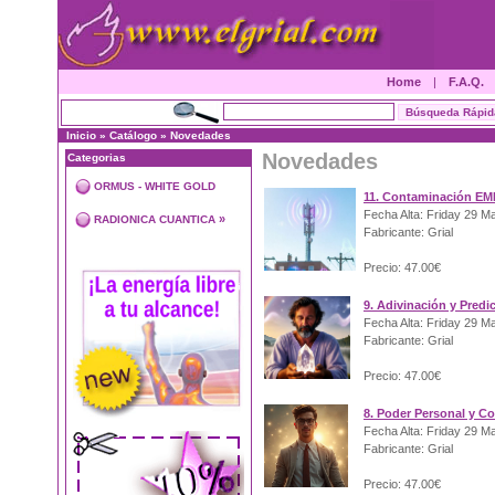
Home
|
F.A.Q.
Inicio
»
Catálogo
»
Novedades
Novedades
Categorias
ORMUS - WHITE GOLD
11. Contaminación EM
Fecha Alta: Friday 29 M
»
RADIONICA CUANTICA
Fabricante: Grial
Precio: 47.00€
9. Adivinación y Predi
Fecha Alta: Friday 29 M
Fabricante: Grial
Precio: 47.00€
8. Poder Personal y C
Fecha Alta: Friday 29 M
Fabricante: Grial
Precio: 47.00€