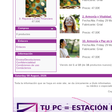
Fabricante: Grial
Precio: 47.00€
2. Armonía y Vitalidad
3. Riqueza y Éxito Financiero
Fecha Alta: Friday 29 M
47.00€
Fabricante: Grial
Compras
Precio: 47.00€
0 productos
Enlaces
10. Armonía y Paz en la
Fecha Alta: Friday 29 M
Enlaces
Fabricante: Grial
Información
Precio: 47.00€
Envios/Devoluciones
Confidencialidad
Viendo del
1
al
10
(de
16
productos nuevos)
Condiciones de uso
Contáctenos
Saturday 08 August, 2026
Toda la información que se haya en este site, se da únicamente a título informativo
su médico o especialis
Cop