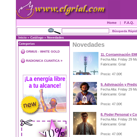
Home
|
F.A.Q.
Inicio
»
Catálogo
»
Novedades
Novedades
Categorias
ORMUS - WHITE GOLD
11. Contaminación EM
Fecha Alta: Friday 29 M
»
RADIONICA CUANTICA
Fabricante: Grial
Precio: 47.00€
9. Adivinación y Predi
Fecha Alta: Friday 29 M
Fabricante: Grial
Precio: 47.00€
8. Poder Personal y C
Fecha Alta: Friday 29 M
Fabricante: Grial
Precio: 47.00€