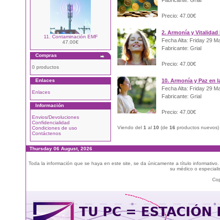
Fabricante: Grial
Precio: 47.00€
2. Armonía y Vitalidad
11. Contaminación EMF
Fecha Alta: Friday 29 M
47.00€
Fabricante: Grial
Compras
Precio: 47.00€
0 productos
Enlaces
10. Armonía y Paz en la
Fecha Alta: Friday 29 M
Enlaces
Fabricante: Grial
Información
Precio: 47.00€
Envios/Devoluciones
Confidencialidad
Viendo del
1
al
10
(de
16
productos nuevos)
Condiciones de uso
Contáctenos
Thursday 06 August, 2026
Toda la información que se haya en este site, se da únicamente a título informativo
su médico o especialis
Cop