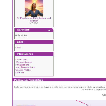
5. Psychische Fähigkeiten und
Intuition
47.00€
Warenkorb
0 Produkte
Links
Links
Informationen
Liefer- und
Versandkosten
Privatsphäre
und Datenschutz
Unsere AGB's
Kontakt
Monday, 10. August 2026
Toda la información que se haya en este site, se da únicamente a título informativo
su médico o especialis
Cop