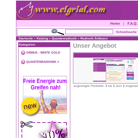
Home
|
F.A.Q.
Startseite
»
Katalog
»
Quantenradionik
»
Radionik-Software
Unser Angebot
Kategorien
ORMUS - WHITE GOLD
»
QUANTENRADIONIK
angezeigte Produkte:
1
bis
1
(von
1
insgesam