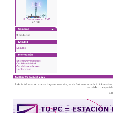
11. Contaminación EMF
47.00€
Compras
0 productos
Enlaces
Enlaces
Información
Envios/Devoluciones
Confidencialidad
Condiciones de uso
Contáctenos
Sunday 09 August, 2026
Toda la información que se haya en este site, se da únicamente a título informativo
su médico o especialis
Cop