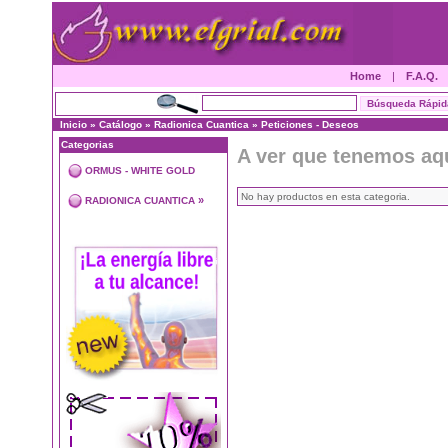
Home
|
F.A.Q.
Inicio
»
Catálogo
»
Radionica Cuantica
»
Peticiones - Deseos
Categorias
A ver que tenemos aq
ORMUS - WHITE GOLD
No hay productos en esta categoria.
»
RADIONICA CUANTICA