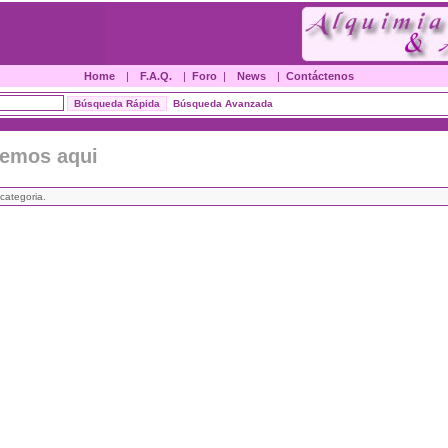
Home
|
F.A.Q.
|
Foro
|
News
|
Contáctenos
Búsqueda Avanzada
nemos aqui
categoria.