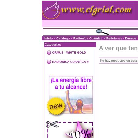
Inicio
»
Catálogo
»
Radionica Cuantica
»
Peticiones - Deseos
Categorias
A ver que te
ORMUS - WHITE GOLD
No hay productos en esta 
»
RADIONICA CUANTICA