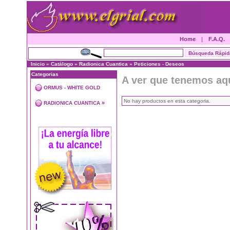
Home
|
F.A.Q.
Inicio
»
Catálogo
»
Radionica Cuantica
»
Peticiones - Deseos
Categorias
A ver que tenemos aq
ORMUS - WHITE GOLD
No hay productos en esta categoria.
»
RADIONICA CUANTICA