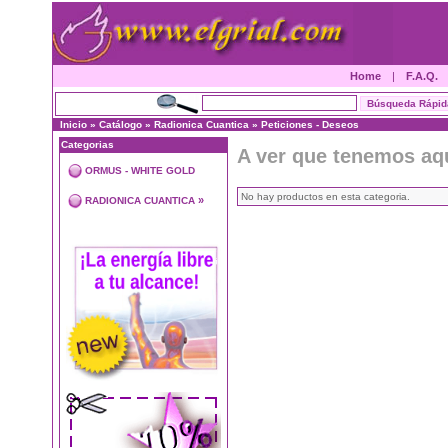
Home
|
F.A.Q.
Inicio
»
Catálogo
»
Radionica Cuantica
»
Peticiones - Deseos
Categorias
A ver que tenemos aq
ORMUS - WHITE GOLD
No hay productos en esta categoria.
»
RADIONICA CUANTICA