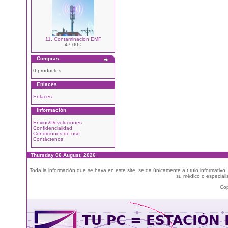
11. Contaminación EMF
47.00€
Compras
0 productos
Enlaces
Enlaces
Información
Envios/Devoluciones
Confidencialidad
Condiciones de uso
Contáctenos
Thursday 06 August, 2026
Toda la información que se haya en este site, se da únicamente a título informativo
su médico o especialis
Cop