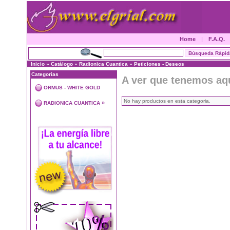
Home
|
F.A.Q.
Inicio
»
Catálogo
»
Radionica Cuantica
»
Peticiones - Deseos
Categorias
A ver que tenemos aq
ORMUS - WHITE GOLD
No hay productos en esta categoria.
»
RADIONICA CUANTICA