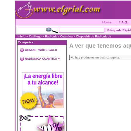
Home
|
F.A.Q.
Inicio
»
Catálogo
»
Radionica Cuantica
»
Dispositivos Radionicos
Categorias
A ver que tenemos aq
ORMUS - WHITE GOLD
No hay productos en esta categoria.
»
RADIONICA CUANTICA