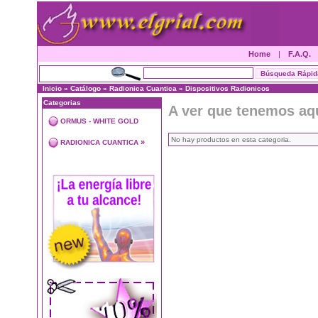
Home
|
F.A.Q.
Inicio
»
Catálogo
»
Radionica Cuantica
»
Dispositivos Radionicos
Categorias
A ver que tenemos aq
ORMUS - WHITE GOLD
No hay productos en esta categoria.
»
RADIONICA CUANTICA