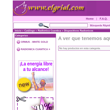
Home
|
F.A.Q.
Inicio
»
Catálogo
»
Radionica Cuantica
»
Dispositivos Radionicos
Categorias
A ver que tenemos aq
ORMUS - WHITE GOLD
No hay productos en esta categoria.
»
RADIONICA CUANTICA