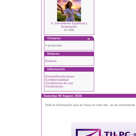
4. Crecimiento Espiritual y
Iluminación
47.00€
Compras
0 productos
Enlaces
Enlaces
Información
Envios/Devoluciones
Confidencialidad
Condiciones de uso
Contáctenos
Saturday 08 August, 2026
Toda la información que se haya en este site, se da únicamente a