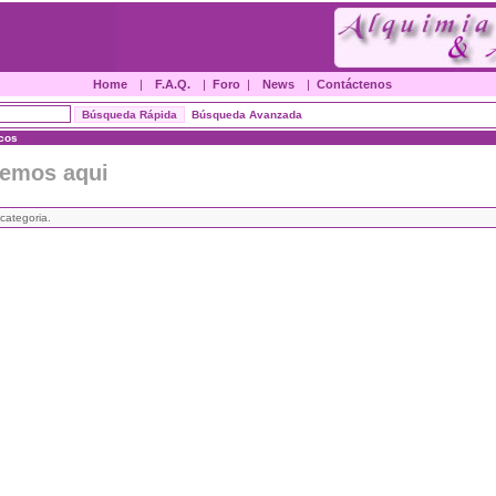
Home
|
F.A.Q.
|
Foro
|
News
|
Contáctenos
Búsqueda Avanzada
icos
nemos aqui
categoria.