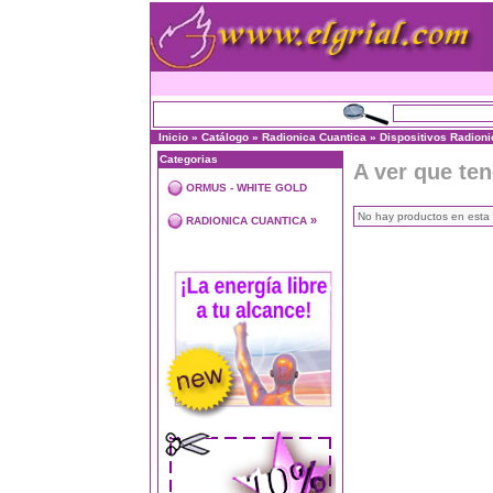
Inicio
»
Catálogo
»
Radionica Cuantica
»
Dispositivos Radion
Categorias
A ver que te
ORMUS - WHITE GOLD
No hay productos en esta 
»
RADIONICA CUANTICA